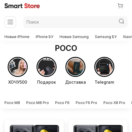
Новые iPhone
iPhone БУ
Новые Samsung
Samsung БУ
Xiao
POCO
ХОЧУ500
Подарок
Доставка
Telegram
Poco M8
Poco M8 Pro
Poco F6
Poco F6 Pro
Poco X8 Pro