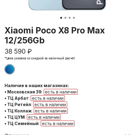
Xiaomi Poco X8 Pro Max
12/256Gb
38 590 ₽
*Цена указана со скидкой за наличный расчёт
Наличие в наших магазинах:
• Московская 39
:
есть в наличии
• ТЦ Арбат
:
есть в наличии
• ТЦ Ритейл
:
есть в наличии
• ТЦ Коллаж
:
есть в наличии
• ТЦ ЦУМ
:
есть в наличии
• ТЦ Семейный
:
есть в наличии