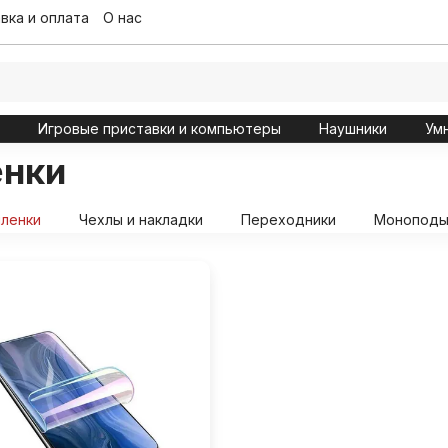
вка и оплата
О нас
ы
Игровые приставки и компьютеры
Наушники
Ум
енки
пленки
Чехлы и накладки
Переходники
Моноподы 