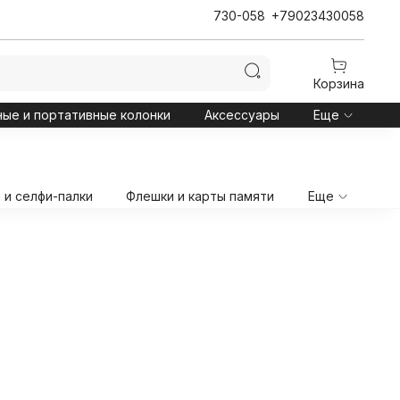
730-058
+79023430058
Корзина
ные и портативные колонки
Аксессуары
Еще
и селфи-палки
Флешки и карты памяти
Еще