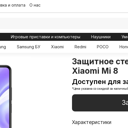
вка и оплата
О нас
ы
Игровые приставки и компьютеры
Наушники
Ум
ung
Samsung БУ
Xiaomi
Redmi
POCO
Hon
Защитное ст
Xiaomi Mi 8
Доступен для з
*Цена указана со скидкой за наличный
З
Характеристики