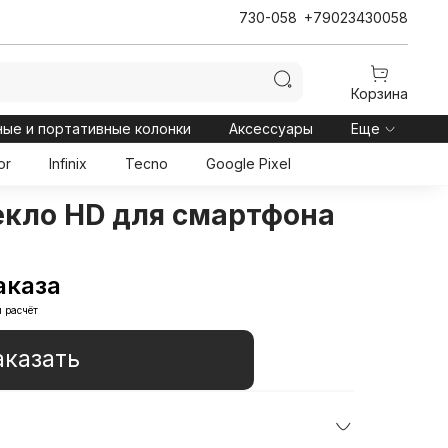
730-058
+79023430058
Корзина
ные и портативные колонки
Аксессуары
Еще
or
Infinix
Tecno
Google Pixel
екло HD для смартфона
аказа
 расчёт
аказать