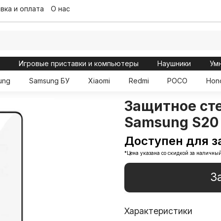
вка и оплата
О нас
ы
Игровые приставки и компьютеры
Наушники
Ум
ung
Samsung БУ
Xiaomi
Redmi
POCO
Hon
Защитное ст
Samsung S20
Доступен для з
*Цена указана со скидкой за наличный
З
Характеристики