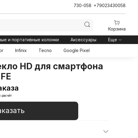
730-058
+79023430058
Корзина
ные и портативные колонки
Аксессуары
Еще
or
Infinix
Tecno
Google Pixel
екло HD для смартфона
 FE
аказа
 расчёт
аказать