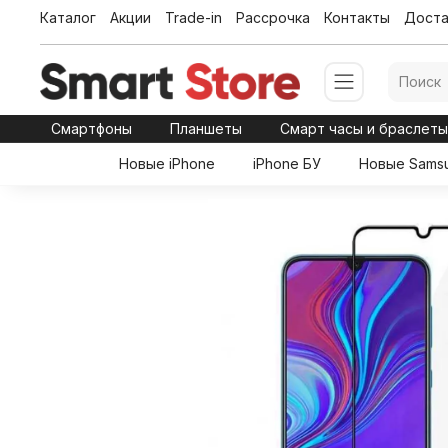
Каталог
Акции
Trade-in
Рассрочка
Контакты
Доста
Смартфоны
Планшеты
Смарт часы и браслет
Новые iPhone
iPhone БУ
Новые Sams