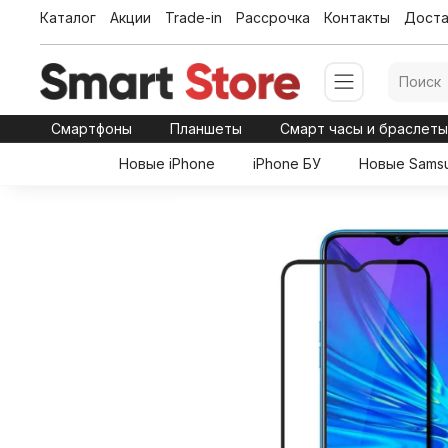
Каталог
Акции
Trade-in
Рассрочка
Контакты
Доста
Смартфоны
Планшеты
Смарт часы и браслет
Новые iPhone
iPhone БУ
Новые Sams