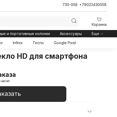
730-058
+79023430058
Корзина
ные и портативные колонки
Аксессуары
Еще
or
Infinix
Tecno
Google Pixel
екло HD для смартфона
аказа
 расчёт
аказать