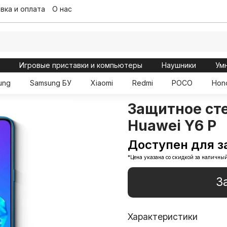
вка и оплата
О нас
ы
Игровые приставки и компьютеры
Наушники
Ум
ung
Samsung БУ
Xiaomi
Redmi
POCO
Hon
Защитное ст
Huawei Y6 P
Доступен для з
*Цена указана со скидкой за наличный
З
Характеристики