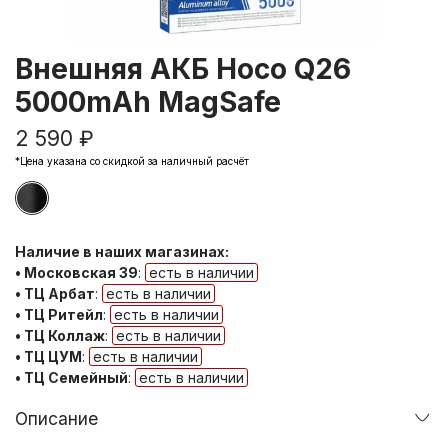
Внешняя АКБ Hoco Q26
5000mAh MagSafe
2 590 ₽
*Цена указана со скидкой за наличный расчёт
Наличие в наших магазинах:
• Московская 39
:
есть в наличии
• ТЦ Арбат
:
есть в наличии
• ТЦ Ритейл
:
есть в наличии
• ТЦ Коллаж
:
есть в наличии
• ТЦ ЦУМ
:
есть в наличии
• ТЦ Семейный
:
есть в наличии
Описание