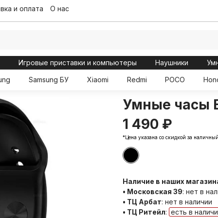
вка и оплата
О нас
ы
Игровые приставки и компьютеры
Наушники
Ум
ung
Samsung БУ
Xiaomi
Redmi
POCO
Hon
Умные часы B
1 490 ₽
*Цена указана со скидкой за наличный
Наличие в наших магазин
• Московская 39
:
нет в на
• ТЦ Арбат
:
нет в наличии
• ТЦ Ритейл
:
есть в налич