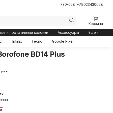
730-058
+79023430058
Корзина
ные и портативные колонки
Аксессуары
Еще
or
Infinix
Tecno
Google Pixel
orofone BD14 Plus
 расчёт
ах:
личии
ии