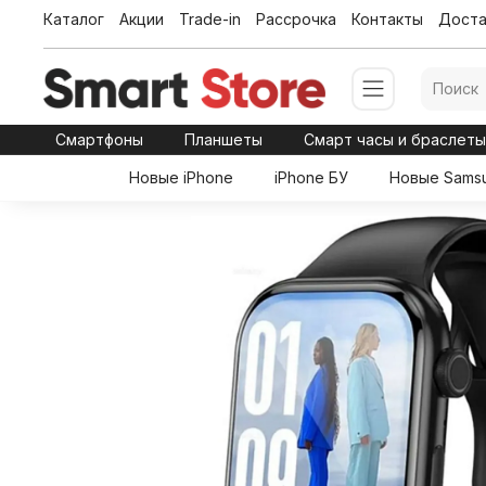
Каталог
Акции
Trade-in
Рассрочка
Контакты
Доста
Смартфоны
Планшеты
Смарт часы и браслет
Новые iPhone
iPhone БУ
Новые Sams