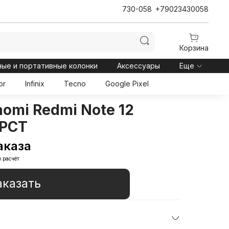
730-058
+79023430058
Корзина
ные и портативные колонки
Аксессуары
Еще
or
Infinix
Tecno
Google Pixel
omi Redmi Note 12
 РСТ
аказа
 расчёт
аказать