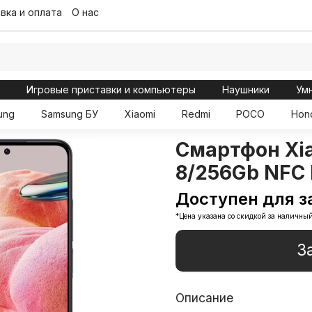
вка и оплата
О нас
ы
Игровые приставки и компьютеры
Наушники
Ум
ung
Samsung БУ
Xiaomi
Redmi
POCO
Hon
Смартфон Xia
8/256Gb NFC
Доступен для з
*Цена указана со скидкой за наличный
З
Описание