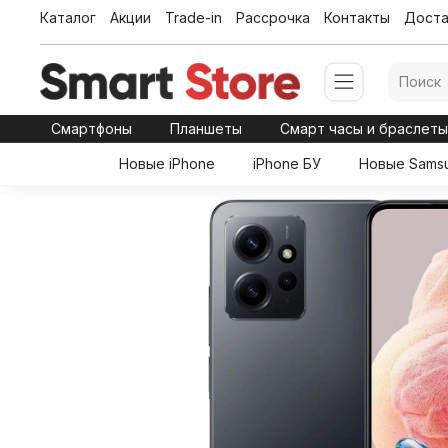
Каталог
Акции
Trade-in
Рассрочка
Контакты
Доста
Смартфоны
Планшеты
Смарт часы и браслет
Новые iPhone
iPhone БУ
Новые Sams