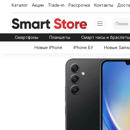
Каталог
Акции
Trade-in
Рассрочка
Контакты
Доста
Смартфоны
Планшеты
Смарт часы и браслет
Новые iPhone
iPhone БУ
Новые Sams