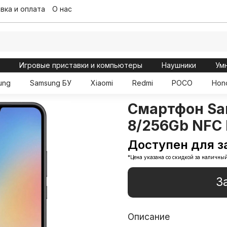
вка и оплата
О нас
ы
Игровые приставки и компьютеры
Наушники
Ум
ung
Samsung БУ
Xiaomi
Redmi
POCO
Hon
Смартфон Sa
8/256Gb NFC
Доступен для з
*Цена указана со скидкой за наличный
З
Описание