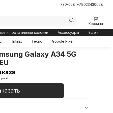
730-058
+79023430058
Корзина
ные и портативные колонки
Аксессуары
Еще
or
Infinix
Tecno
Google Pixel
msung Galaxy A34 5G
 EU
аказа
 расчёт
аказать