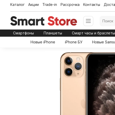
Каталог
Акции
Trade-in
Рассрочка
Контакты
Доста
Смартфоны
Планшеты
Смарт часы и браслет
Новые iPhone
iPhone БУ
Новые Sams