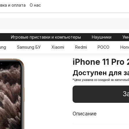
вка и оплата
О нас
ы
Игровые приставки и компьютеры
Наушники
Ум
ung
Samsung БУ
Xiaomi
Redmi
POCO
Hon
iPhone 11 Pro
Доступен для з
*Цена указана со скидкой за наличный
З
Описание