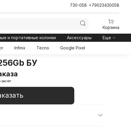
730-058
+79023430058
Корзина
ные и портативные колонки
Аксессуары
Еще
or
Infinix
Tecno
Google Pixel
 256Gb БУ
аказа
 расчёт
аказать