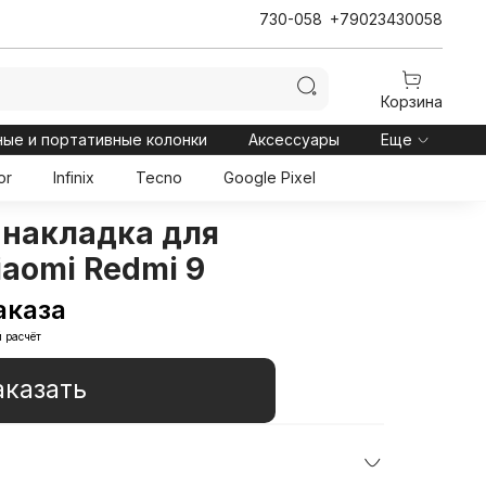
730-058
+79023430058
Корзина
ные и портативные колонки
Аксессуары
Еще
or
Infinix
Tecno
Google Pixel
 накладка для
aomi Redmi 9
аказа
 расчёт
аказать