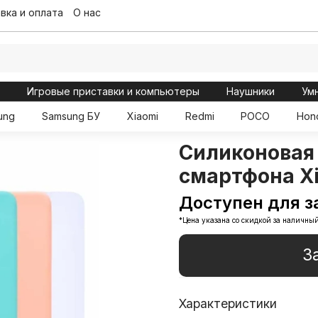
вка и оплата
О нас
ы
Игровые приставки и компьютеры
Наушники
Ум
ung
Samsung БУ
Xiaomi
Redmi
POCO
Hon
Силиконовая
смартфона Xi
Доступен для з
*Цена указана со скидкой за наличный
З
Характеристики