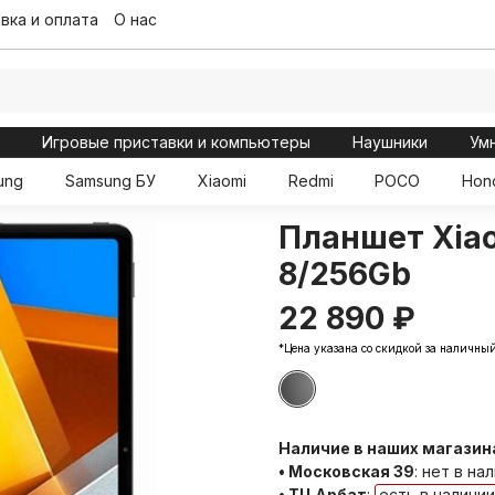
вка и оплата
О нас
ы
Игровые приставки и компьютеры
Наушники
Ум
ung
Samsung БУ
Xiaomi
Redmi
POCO
Hon
Планшет Xiao
8/256Gb
22 890 ₽
*Цена указана со скидкой за наличный
Наличие в наших магазин
• Московская 39
:
нет в на
• ТЦ Арбат
:
есть в наличии