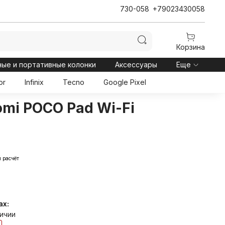
730-058
+79023430058
Корзина
ные и портативные колонки
Аксессуары
Еще
or
Infinix
Tecno
Google Pixel
mi POCO Pad Wi-Fi
 расчёт
ах:
личии