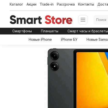
Каталог
Акции
Trade-in
Рассрочка
Контакты
Доста
Смартфоны
Планшеты
Смарт часы и браслет
Новые iPhone
iPhone БУ
Новые Sams