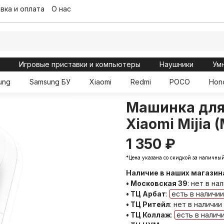
вка и оплата
О нас
ы
Игровые приставки и компьютеры
Наушники
Ум
ung
Samsung БУ
Xiaomi
Redmi
POCO
Hon
Машинка для
Xiaomi Mijia
1 350 ₽
*Цена указана со скидкой за наличный
Наличие в наших магазин
• Московская 39
:
нет в на
• ТЦ Арбат
:
есть в наличии
• ТЦ Ритейл
:
нет в наличии
• ТЦ Коллаж
:
есть в налич