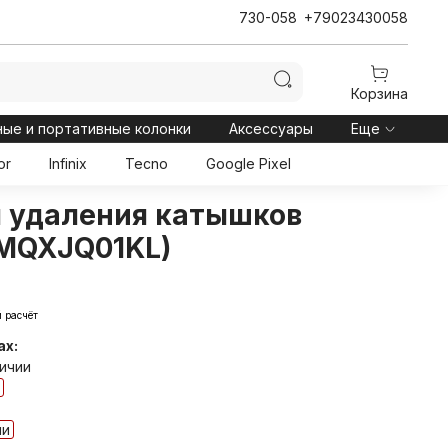
730-058
+79023430058
Корзина
ные и портативные колонки
Аксессуары
Еще
or
Infinix
Tecno
Google Pixel
 удаления катышков
 (MQXJQ01KL)
 расчёт
ах:
личии
ии