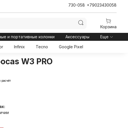
730-058
+79023430058
Корзина
ные и портативные колонки
Аксессуары
Еще
or
Infinix
Tecno
Google Pixel
oocas W3 PRO
 расчёт
ах:
личии