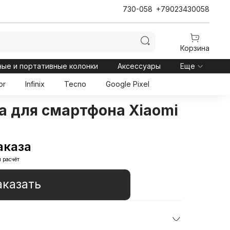
730-058
+79023430058
Корзина
ные и портативные колонки
Аксессуары
Еще
or
Infinix
Tecno
Google Pixel
а для смартфона Xiaomi
аказа
 расчёт
аказать