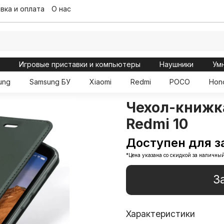
вка и оплата
О нас
ы
Игровые приставки и компьютеры
Наушники
Ум
ung
Samsung БУ
Xiaomi
Redmi
POCO
Hon
Чехол-книжк
Redmi 10
Доступен для з
*Цена указана со скидкой за наличный
З
Характеристики